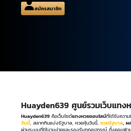
สมัครสมาชิก
Huayden639 ศูนย์รวมเว็บแทง
Huayden639
คือเว็บไซต์
แทงหวยออนไลน์
ที่ได้รับคว
วันนี้
, สลากกินแบ่งรัฐบาล, หวยหุ้นวันนี้,
หวยรัฐบาล
, ผ
ผ่านระบบที่ใช้งานง่ายและรองรับทุกอุปกรณ์ ทั้งคอมพิว