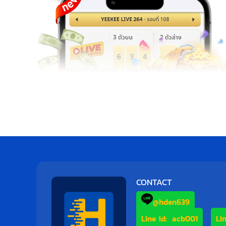
CONTACT
@hden639
Line id: acb001
Li