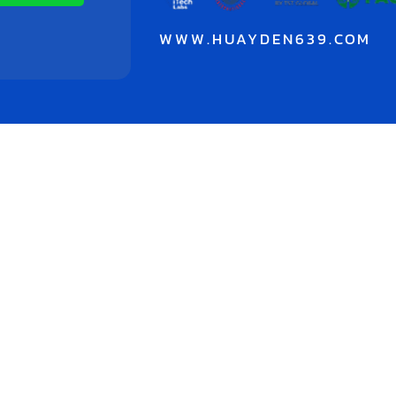
WWW.HUAYDEN639.COM