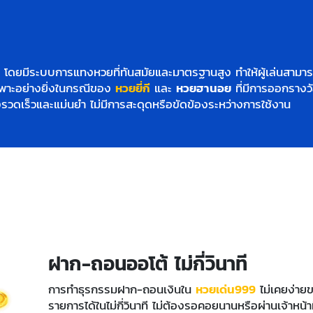
สากล โดยมีระบบการแทงหวยที่ทันสมัยและมาตรฐานสูง ทำให้ผู้เล่นสา
ฉพาะอย่างยิ่งในกรณีของ
หวยยี่กี
และ
หวยฮานอย
ที่มีการออกราง
ดเร็วและแม่นยำ ไม่มีการสะดุดหรือขัดข้องระหว่างการใช้งาน
ฝาก-ถอนออโต้ ไม่กี่วินาที
การทำธุรกรรมฝาก-ถอนเงินใน
หวยเด่น999
ไม่เคยง่าย
รายการได้ในไม่กี่วินาที ไม่ต้องรอคอยนานหรือผ่านเจ้าหน้