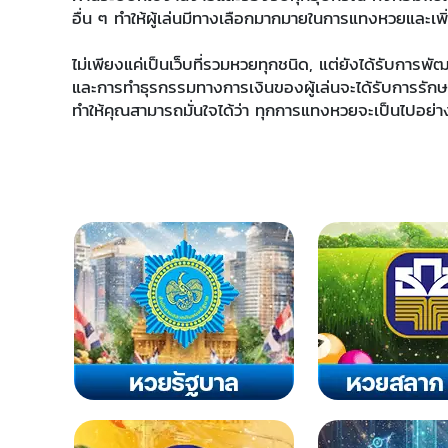
อื่น ๆ ทำให้ผู้เล่นมีทางเลือกมากมายในการแทงหวยและเพ
ไม่เพียงแค่เป็นเว็บที่รวมหวยทุกชนิด, แต่ยังได้รับการ
และการทำธุรกรรมทางการเงินของผู้เล่นจะได้รับการรักษ
ทำให้คุณสามารถมั่นใจได้ว่า ทุกการแทงหวยจะเป็นไปอย่