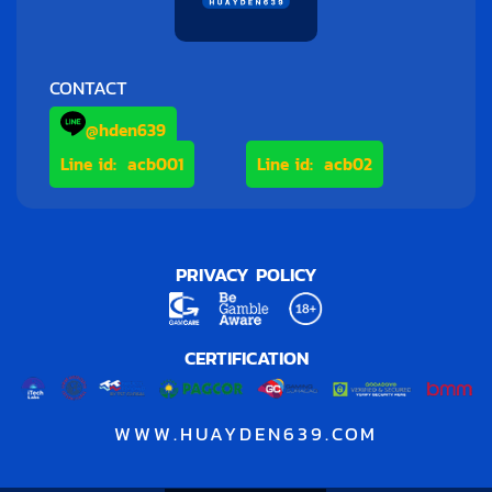
CONTACT
@hden639
Line id: acb001
Line id: acb02
PRIVACY POLICY
CERTIFICATION
WWW.HUAYDEN639.COM