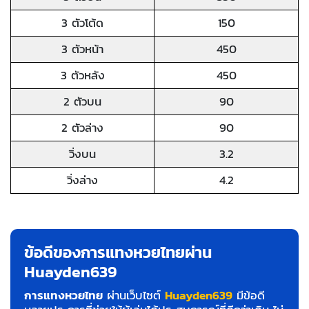
3 ตัวโต้ด
150
3 ตัวหน้า
450
3 ตัวหลัง
450
2 ตัวบน
90
2 ตัวล่าง
90
วิ่งบน
3.2
วิ่งล่าง
4.2
ข้อดีของการแทงหวยไทยผ่าน
Huayden639
การแทงหวยไทย
ผ่านเว็บไซต์
Huayden639
มีข้อดี